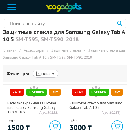
Защитные стекла для Samsung Galaxy Tab A
10.5
SM-T595, SM-T590, 2018
Главная
/
Аксессуары
/
Защитные стекла
/
Защитные стекла для
Samsung Galaxy Tab A 10.5
SM-T595, SM-T590, 2018
◺
Фильтры
Цена ▼
-40%
Новинка
Хит
-34%
Новинка
Хит
Неполноэкранная защитная
Защитное стекло для Samsung
пленка для Samsung Galaxy
Galaxy Tab A 10.5
Tab A 10.5
(арт:60153)
(арт:60285)
2500
4600
1500
₸
3000
₸