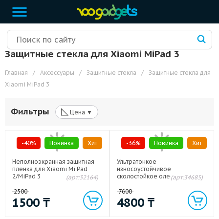
Защитные стекла для Xiaomi MiPad 3
Главная
/
Аксессуары
/
Защитные стекла
/
Защитные стекла для
Xiaomi MiPad 3
◺
Фильтры
Цена ▼
-40%
Новинка
Хит
-36%
Новинка
Хит
Неполноэкранная защитная
Ультратонкое
пленка для Xiaomi Mi Pad
износоустойчивое
2/MiPad 3
сколостойкое олеофобное
(арт:32164)
(арт:34685)
защитное стекло-пленка для
Xiaomi Mi Pad 2/MiPad 3
2500
7600
1500
₸
4800
₸