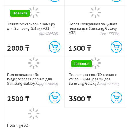
Новинка
Защитное стекло на камеру
Неполноэкранная защитная
для Samsung Galaxy A32
пленка для Samsung Galaxy
A32
(арт:78426)
(арт:77294)
2000
₸
1500
₸
Новинка
Полноэкранная 3d
Полноэкранное 3D стекло с
гидрогелевая пленка для
усиленными краями для
Samsung Galaxy A32
Samsung Galaxy A32 Черный
(арт:78094)
(арт:78358)
2500
₸
3500
₸
Премиум 3D