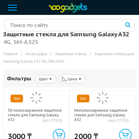
Защитные стекла для Samsung Galaxy A32
4G, SM-A325
Главная
/
Аксессуары
/
Защитные стекла
/
Защитные стекла для
Samsung Galaxy A32
4G, SM-A325
◺
Фильтры
Цвет ▼
Цена ▼
Хит
Хит
3d полноэкранное защитное
Неполноэкранное защитное
стекло для Samsung Galaxy
стекло для Samsung Galaxy
A32
A32
(арт:77351)
(арт:77352)
3000
₸
2000
₸