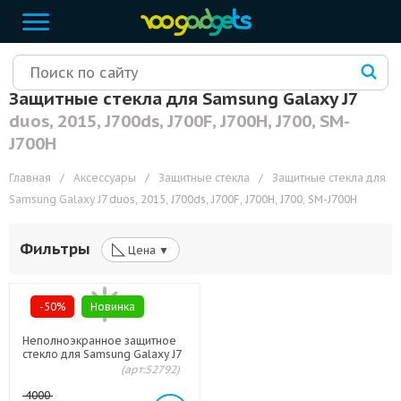
Защитные стекла для Samsung Galaxy J7
duos, 2015, J700ds, J700F, J700H, J700, SM-
J700H
Главная
/
Аксессуары
/
Защитные стекла
/
Защитные стекла для
Samsung Galaxy J7
duos, 2015, J700ds, J700F, J700H, J700, SM-J700H
◺
Фильтры
Цена ▼
-50%
Новинка
Неполноэкранное защитное
стекло для Samsung Galaxy J7
(арт:52792)
4000