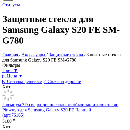
Стилусы
Защитные стекла для
Samsung Galaxy S20 FE
SM-
G780
Главная
/
Аксессуары
/
Защитные стекла
/
Защитные стекла
для Samsung Galaxy S20 FE
SM-G780
Фильтры
Цвет ▼
◺
Цена ▼
◺
Сначала дешевые
◸
Сначала дорогие
Хит
Премиум 3D сверхпрочное сколостойкое защитное стекло
Pinwuyo для Samsung Galaxy S20 FE Черный
(арт:76165)
5100
₸
Хит