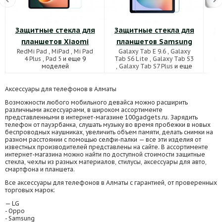
Защитные стекла для
Защитные стекла для
За
планшетов Xiaomi
планшетов Samsung
RedMi Pad
,
MiPad
,
Mi Pad
Galaxy Tab E 9.6
,
Galaxy
M
4 Plus
,
Pad 5
и еще 9
Tab S6 Lite
,
Galaxy Tab S3
M5
моделей
,
Galaxy Tab S7 Plus
и еще
63 моделей
Аксессуары для телефонов в Алматы
Возможности любого мобильного девайса можно расширить
различными аксессуарами, в широком ассортименте
представленными в интернет-магазине 100gadgets.ru. Зарядить
телефон от пауэрбанка, слушать музыку во время пробежки в новых
беспроводных наушниках, увеличить объем памяти, делать снимки на
разном расстоянии с помощью селфи-палки — все эти изделия от
известных производителей представлены на сайте. В ассортименте
интернет-магазина можно найти по доступной стоимости защитные
стекла, чехлы из разных материалов, стилусы, аксессуары для авто,
смартфона и планшета.
Все аксессуары для телефонов в Алматы с гарантией, от проверенных
торговых марок:
— LG
- Oppo
- Samsung