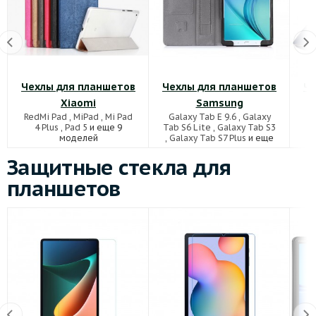
Чехлы для планшетов
Чехлы для планшетов
Че
Xiaomi
Samsung
RedMi Pad
,
MiPad
,
Mi Pad
Galaxy Tab E 9.6
,
Galaxy
4 Plus
,
Pad 5
и еще 9
Tab S6 Lite
,
Galaxy Tab S3
моделей
,
Galaxy Tab S7 Plus
и еще
63 моделей
Защитные стекла для
планшетов