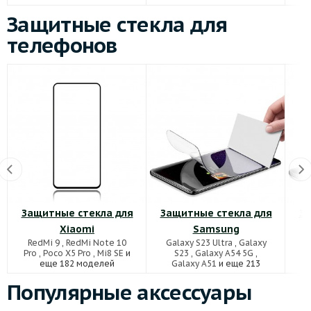
Защитные стекла для
телефонов
Защитные стекла для
Защитные стекла для
За
Xiaomi
Samsung
RedMi 9
,
RedMi Note 10
Galaxy S23 Ultra
,
Galaxy
Ho
Pro
,
Poco X5 Pro
,
Mi8 SE
и
S23
,
Galaxy A54 5G
,
еще 182 моделей
Galaxy A51
и еще 213
моделей
Популярные аксессуары