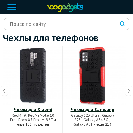
Чехлы для телефонов
Чехлы для Xiaomi
Чехлы для Samsung
RedMi 9
,
RedMi Note 10
Galaxy S23 Ultra
,
Galaxy
Ho
Pro
,
Poco X5 Pro
,
Mi8 SE
и
S23
,
Galaxy A54 5G
,
еще 182 моделей
Galaxy A51
и еще 213
моделей