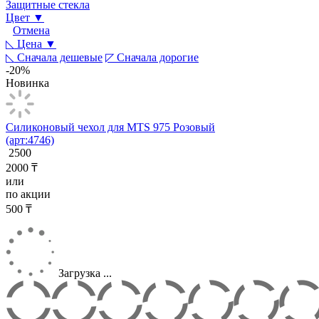
Защитные стекла
Цвет ▼
Отмена
◺
Цена ▼
◺
Сначала дешевые
◸
Сначала дорогие
-20%
Новинка
Силиконовый чехол для MTS 975 Розовый
(арт:4746)
2500
2000
₸
или
по акции
500
₸
Загрузка ...