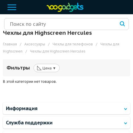
Чехлы для Highscreen Hercules
Главная
/
Аксессуары
/
Чехлы для телефонов
/
Чехлы для
Highscreen
/
Чехлы для Highscreen Hercules
◺
Фильтры
Цена ▼
В этой категории нет товаров.
Информация
Служба поддержки