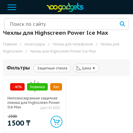
Чехлы для Highscreen Power Ice Max
Главная
/
Аксессуары
/
Чехлы для телефонов
/
Чехлы для
Highscreen
/
Чехлы для Highscreen Power Ice Max
◺
Фильтры
Защитные стекла
Цена ▼
-40%
Новинка
Хит
Неполноэкранная защитная
пленка для Highscreen Power
Ice Max
(арт:51305)
2500
1500
₸