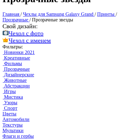
Главная
/
Чехлы для Samsung Galaxy Grand
/
Принты
/
Прозрачные
/
Прозрачные звезды
Свой дизайн:
Чехол c фото
Чехол c именем
Фильтры:
Новинки 2021
Креативные
Фильмы
Прозрачные
Дизайнерские
Животные
Абстракции
Игры
Мистика
Узоры
Спорт
Цветы
Автомобили
Текстуры
Мультики
Флаги и гербы