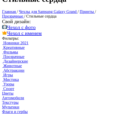
Главная
/
Чехлы для Samsung Galaxy Grand
/
Принты
/
Прозрачные
/
Стильные сердца
Свой дизайн:
Чехол c фото
Чехол c именем
Фильтры:
Новинки 2021
Креативные
Фильмы
Прозрачные
Дизайнерские
Животные
Абстракции
Игры
Мистика
Узоры
Спорт
Цветы
Автомобили
Текстуры
Мультики
Флаги и гербы