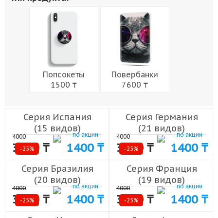
Живопись
Города
Армия
Мужчины
Музыка
Напитки
Еда
Женщины
Праздники
Попсокеты
Повербанки
1500 ₸
7600 ₸
Серия Испания
Серия Германия
(15 видов)
(21 видов)
по акции
по акции
4000
4000
3000 ₸
1400 ₸
3000 ₸
1400 ₸
-25%
-25%
Серия Бразилия
Серия Франция
(20 видов)
(19 видов)
по акции
по акции
4000
4000
3000 ₸
1400 ₸
3000 ₸
1400 ₸
-25%
-25%