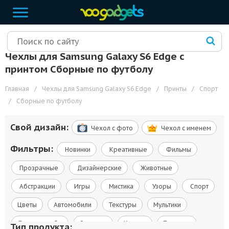
Чехлы для Samsung Galaxy S6 Edge с
принтом Сборные по футболу
Главная
/
Чехлы для Samsung Galaxy S6 Edge
/
Принты
/
Спорт
/
Сборные по футболу
Свой дизайн:
Чехол c фото
Чехол c именем
Фильтры:
Новинки
Креативные
Фильмы
Прозрачные
Дизайнерские
Животные
Абстракции
Игры
Мистика
Узоры
Спорт
Цветы
Автомобили
Текстуры
Мультики
Флаги и гербы
Сериалы
Космос
Природа
Тип продукта: