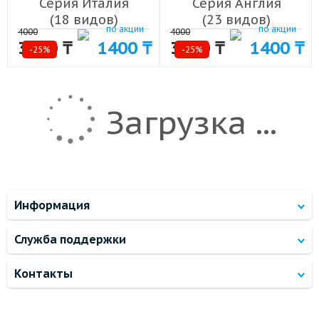
Серия Италия
Серия Англия
(18 видов)
(23 видов)
по акции
по акции
4000
4000
3000 ₸
1400 ₸
3000 ₸
1400 ₸
-25%
-25%
Загрузка ...
Информация
Служба поддержки
Контакты