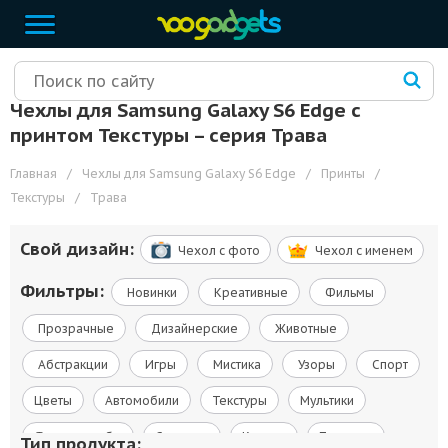
Чехлы для Samsung Galaxy S6 Edge с
принтом Текстуры – cерия Трава
Главная
/
Чехлы для Samsung Galaxy S6 Edge
/
Принты
/
Текстуры
/
Трава
Свой дизайн:
Чехол c фото
Чехол c именем
Фильтры:
Новинки
Креативные
Фильмы
Прозрачные
Дизайнерские
Животные
Абстракции
Игры
Мистика
Узоры
Спорт
Цветы
Автомобили
Текстуры
Мультики
Флаги и гербы
Сериалы
Космос
Природа
Тип продукта: