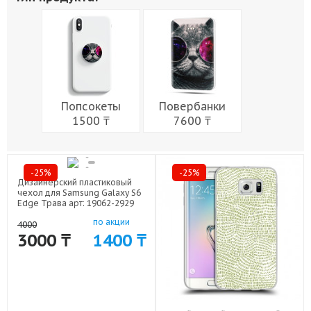
Живопись
Города
Армия
Мужчины
Музыка
Напитки
Еда
Женщины
Праздники
Попсокеты
Повербанки
1500 ₸
7600 ₸
-25%
-25%
Дизайнерский пластиковый
чехол для Samsung Galaxy S6
Edge Трава арт: 19062-2929
по акции
4000
3000 ₸
1400 ₸