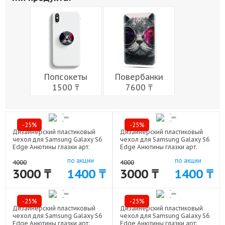
Живопись
Города
Армия
Мужчины
Музыка
Напитки
Еда
Женщины
Праздники
Попсокеты
Повербанки
1500 ₸
7600 ₸
-25%
-25%
Дизайнерский пластиковый
Дизайнерский пластиковый
чехол для Samsung Galaxy S6
чехол для Samsung Galaxy S6
Edge Анютины глазки арт:
Edge Анютины глазки арт:
19062-5175
19062-5176
по акции
по акции
4000
4000
3000 ₸
1400 ₸
3000 ₸
1400 ₸
-25%
-25%
Дизайнерский пластиковый
Дизайнерский пластиковый
чехол для Samsung Galaxy S6
чехол для Samsung Galaxy S6
Edge Анютины глазки арт:
Edge Анютины глазки арт: