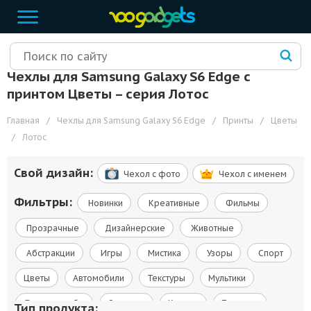
Чехлы для Samsung Galaxy S6 Edge с
принтом Цветы – cерия Лотос
Главная
/
Чехлы для Samsung Galaxy S6 Edge
/
Принты
/
Цветы
/
Лотос
Свой дизайн:
Чехол c фото
Чехол c именем
Фильтры:
Новинки
Креативные
Фильмы
Прозрачные
Дизайнерские
Животные
Абстракции
Игры
Мистика
Узоры
Спорт
Цветы
Автомобили
Текстуры
Мультики
Флаги и гербы
Сериалы
Космос
Природа
Тип продукта: