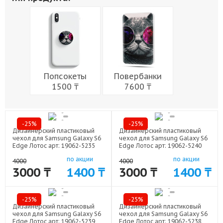
Живопись
Города
Армия
Мужчины
Музыка
Напитки
Еда
Женщины
Праздники
Попсокеты
Повербанки
1500 ₸
7600 ₸
-25%
-25%
Дизайнерский пластиковый
Дизайнерский пластиковый
чехол для Samsung Galaxy S6
чехол для Samsung Galaxy S6
Edge Лотос арт: 19062-5235
Edge Лотос арт: 19062-5240
по акции
по акции
4000
4000
3000 ₸
1400 ₸
3000 ₸
1400 ₸
-25%
-25%
Дизайнерский пластиковый
Дизайнерский пластиковый
чехол для Samsung Galaxy S6
чехол для Samsung Galaxy S6
Edge Лотос арт: 19062-5239
Edge Лотос арт: 19062-5238