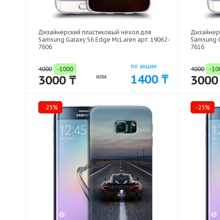
Дизайнерский пластиковый чехол для
Дизайнер
Samsung Galaxy S6 Edge McLaren арт: 19062-
Samsung G
7606
7616
по акции
4000
-1000
4000
-10
1400 ₸
3000 ₸
или
3000
-25%
-25%