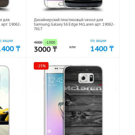
л для
Дизайнерский пластиковый чехол для
арт: 19062-
Samsung Galaxy S6 Edge McLaren арт: 19062-
7617
о акции
по акции
4000
-1000
1400 ₸
1400 ₸
3000 ₸
или
-25%