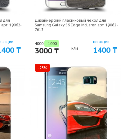
л для
Дизайнерский пластиковый чехол для
арт: 19062-
Samsung Galaxy S6 Edge McLaren арт: 19062-
7613
о акции
по акции
4000
-1000
1400 ₸
1400 ₸
3000 ₸
или
-25%