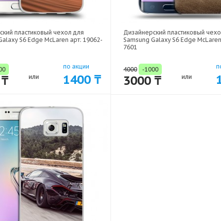
ский пластиковый чехол для
Дизайнерский пластиковый чехо
alaxy S6 Edge McLaren арт: 19062-
Samsung Galaxy S6 Edge McLaren 
7601
по акции
п
00
4000
-1000
1400 ₸
 ₸
или
3000 ₸
или