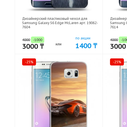
Дизайнерский пластиковый чехол для
Дизайнер
Samsung Galaxy S6 Edge McLaren арт: 19062-
Samsung G
7604
7614
по акции
4000
-1000
4000
-10
1400 ₸
3000 ₸
или
3000
-25%
-25%