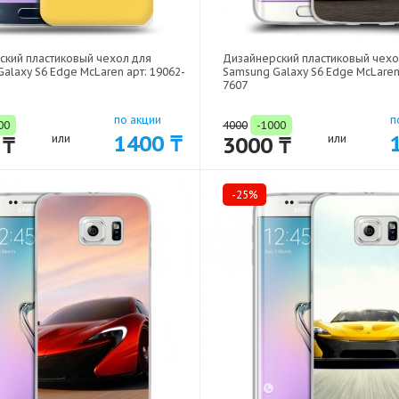
ский пластиковый чехол для
Дизайнерский пластиковый чехо
alaxy S6 Edge McLaren арт: 19062-
Samsung Galaxy S6 Edge McLaren 
7607
по акции
п
00
4000
-1000
1400 ₸
 ₸
или
3000 ₸
или
-25%