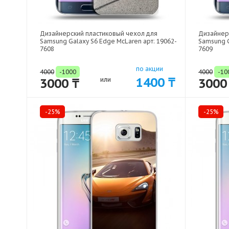
Дизайнерский пластиковый чехол для
Дизайнер
Samsung Galaxy S6 Edge McLaren арт: 19062-
Samsung G
7608
7609
по акции
4000
-1000
4000
-10
1400 ₸
3000 ₸
или
3000
-25%
-25%