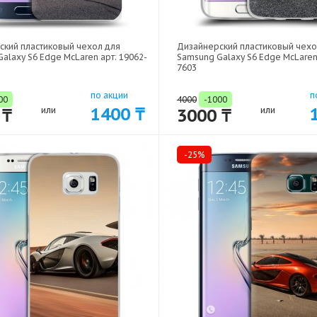
ский пластиковый чехол для
Дизайнерский пластиковый чехо
alaxy S6 Edge McLaren арт: 19062-
Samsung Galaxy S6 Edge McLaren 
7603
по акции
п
00
4000
-1000
1400 ₸
 ₸
или
3000 ₸
или
-25%