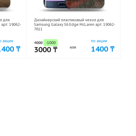
л для
Дизайнерский пластиковый чехол для
арт: 19062-
Samsung Galaxy S6 Edge McLaren арт: 19062-
7611
о акции
по акции
4000
-1000
1400 ₸
1400 ₸
3000 ₸
или