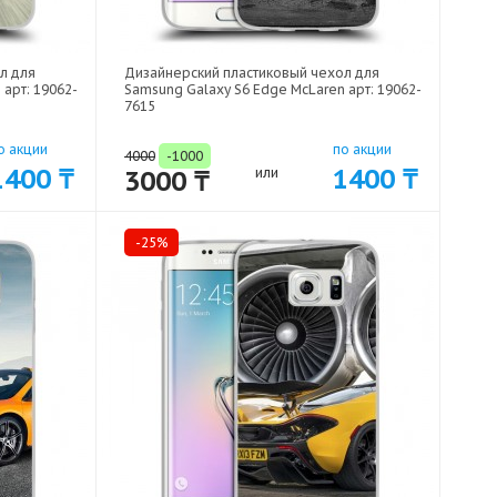
л для
Дизайнерский пластиковый чехол для
арт: 19062-
Samsung Galaxy S6 Edge McLaren арт: 19062-
7615
о акции
по акции
4000
-1000
1400 ₸
1400 ₸
3000 ₸
или
-25%