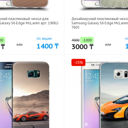
ский пластиковый чехол для
Дизайнерский пластиковый чехо
alaxy S6 Edge McLaren арт: 19062-
Samsung Galaxy S6 Edge McLaren 
7605
по акции
п
00
4000
-1000
1400 ₸
 ₸
или
3000 ₸
или
-25%