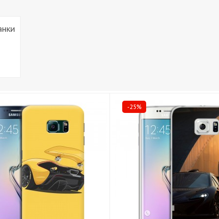
анки
-25%