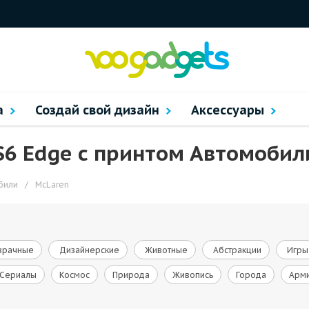
а
Создай свой дизайн
Аксессуары
S6 Edge с принтом Автомобил
били
/
McLaren
зрачные
Дизайнерские
Животные
Абстракции
Игры
Сериалы
Космос
Природа
Живопись
Города
Арм