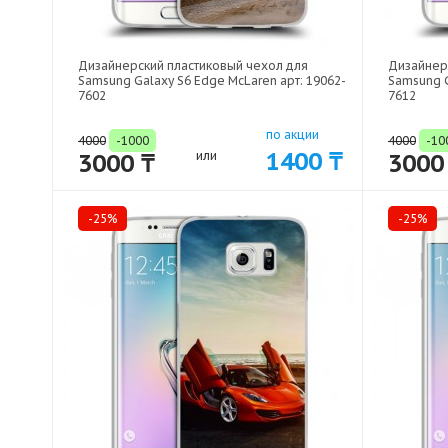
Дизайнерский пластиковый чехол для
Дизайнер
Samsung Galaxy S6 Edge McLaren арт: 19062-
Samsung G
7602
7612
по акции
4000
-1000
4000
-10
1400 ₸
3000 ₸
или
3000
-25%
-25%