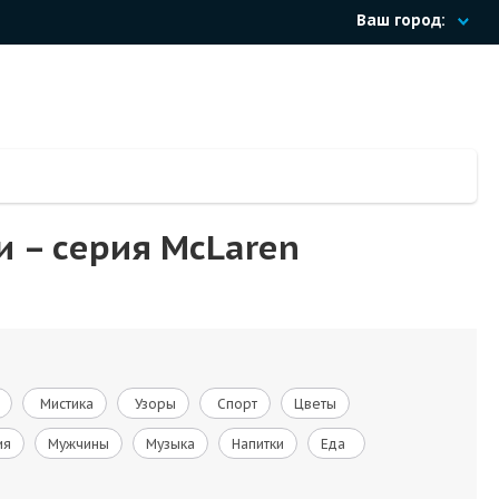
Ваш город:
и – cерия McLaren
Мистика
Узоры
Спорт
Цветы
ия
Мужчины
Музыка
Напитки
Еда