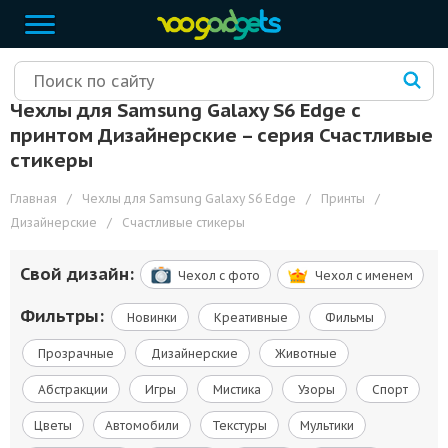
Чехлы для Samsung Galaxy S6 Edge с
принтом Дизайнерские – cерия Счастливые
стикеры
Главная
/
Чехлы для Samsung Galaxy S6 Edge
/
Принты
/
Дизайнерские
/
Счастливые стикеры
Свой дизайн:
Чехол c фото
Чехол c именем
Фильтры:
Новинки
Креативные
Фильмы
Прозрачные
Дизайнерские
Животные
Абстракции
Игры
Мистика
Узоры
Спорт
Цветы
Автомобили
Текстуры
Мультики