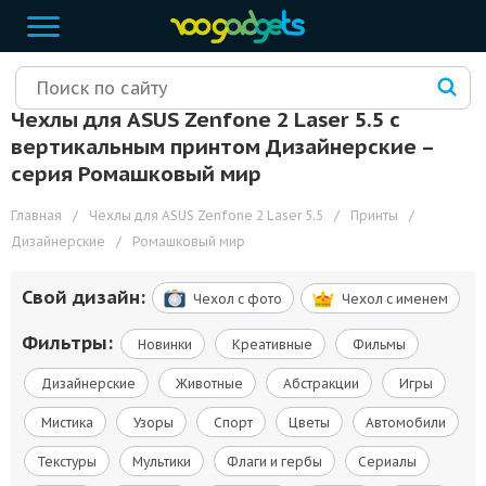
Чехлы для ASUS Zenfone 2 Laser 5.5 с
вертикальным принтом Дизайнерские –
cерия Ромашковый мир
Главная
/
Чехлы для ASUS Zenfone 2 Laser 5.5
/
Принты
/
Дизайнерские
/
Ромашковый мир
Свой дизайн:
Чехол c фото
Чехол c именем
Фильтры:
Новинки
Креативные
Фильмы
Дизайнерские
Животные
Абстракции
Игры
Мистика
Узоры
Спорт
Цветы
Автомобили
Текстуры
Мультики
Флаги и гербы
Сериалы