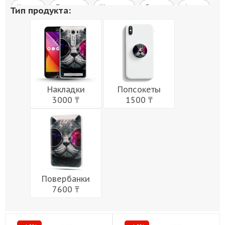
Космос
Природа
Живопись
Города
Армия
Тип продукта:
Мужчины
Музыка
Напитки
Еда
Женщины
Праздники
Накладки
Попсокеты
3000 ₸
1500 ₸
Повербанки
7600 ₸