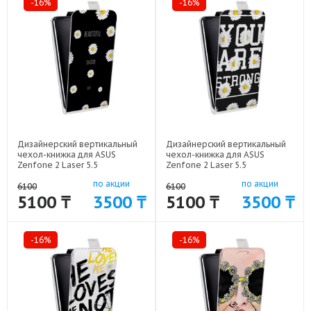
-16%
-16%
Дизайнерский вертикальный
Дизайнерский вертикальный
чехол-книжка для ASUS
чехол-книжка для ASUS
Zenfone 2 Laser 5.5
Zenfone 2 Laser 5.5
Ромашковый мир арт: 50977-
Ромашковый мир арт: 50977-
по акции
по акции
1847
1849
6100
6100
5100 ₸
3500 ₸
5100 ₸
3500 ₸
-16%
-16%