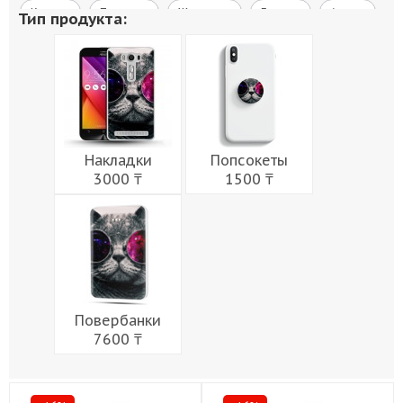
Космос
Природа
Живопись
Города
Армия
Тип продукта:
Мужчины
Музыка
Напитки
Еда
Женщины
Праздники
Накладки
Попсокеты
3000 ₸
1500 ₸
Повербанки
7600 ₸