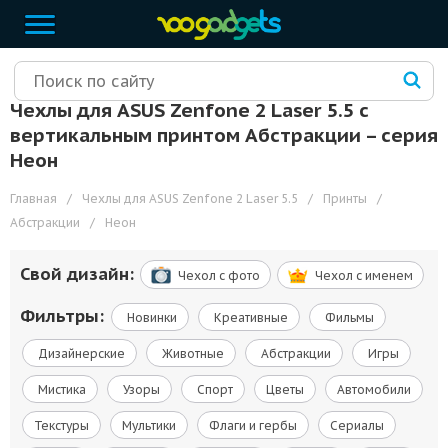
Чехлы для ASUS Zenfone 2 Laser 5.5 с
вертикальным принтом Абстракции – cерия
Неон
Главная
/
Чехлы для ASUS Zenfone 2 Laser 5.5
/
Принты
/
Абстракции
/
Неон
Свой дизайн:
Чехол c фото
Чехол c именем
Фильтры:
Новинки
Креативные
Фильмы
Дизайнерские
Животные
Абстракции
Игры
Мистика
Узоры
Спорт
Цветы
Автомобили
Текстуры
Мультики
Флаги и гербы
Сериалы