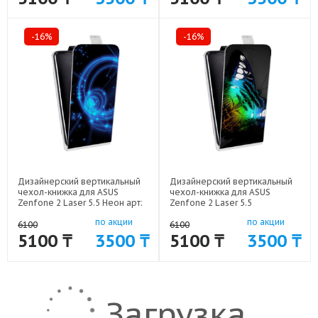
-16%
-16%
Дизайнерский вертикальный
Дизайнерский вертикальный
чехол-книжка для ASUS
чехол-книжка для ASUS
Zenfone 2 Laser 5.5 Неон арт:
Zenfone 2 Laser 5.5
50977-1627
Абстракции Неон арт: 50977-
по акции
по акции
1609
6100
6100
5100 ₸
3500 ₸
5100 ₸
3500 ₸
Загрузка ...