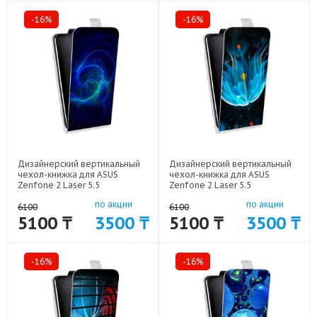
-16%
-16%
Дизайнерский вертикальный
Дизайнерский вертикальный
чехол-книжка для ASUS
чехол-книжка для ASUS
Zenfone 2 Laser 5.5
Zenfone 2 Laser 5.5
Абстракции Неон арт: 50977-
Абстракции Неон арт: 50977-
по акции
по акции
1632
1607
6100
6100
5100 ₸
3500 ₸
5100 ₸
3500 ₸
-16%
-16%