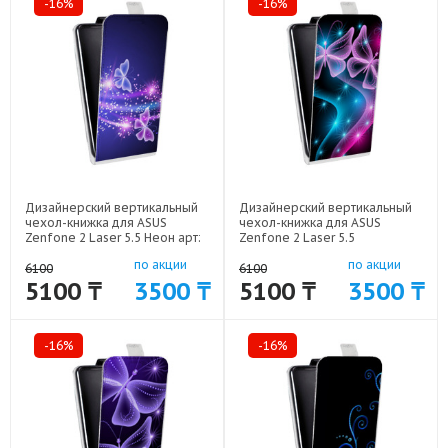
-16%
-16%
Дизайнерский вертикальный
Дизайнерский вертикальный
чехол-книжка для ASUS
чехол-книжка для ASUS
Zenfone 2 Laser 5.5 Неон арт:
Zenfone 2 Laser 5.5
50977-1623
Абстракции Неон арт: 50977-
по акции
по акции
1610
6100
6100
5100 ₸
3500 ₸
5100 ₸
3500 ₸
-16%
-16%