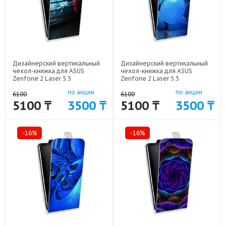
Дизайнерский вертикальный
Дизайнерский вертикальный
чехол-книжка для ASUS
чехол-книжка для ASUS
Zenfone 2 Laser 5.5
Zenfone 2 Laser 5.5
Абстракции Неон арт: 50977-
Абстракции Неон арт: 50977-
по акции
по акции
1611
1633
6100
6100
5100 ₸
3500 ₸
5100 ₸
3500 ₸
-16%
-16%