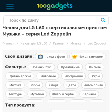
Чехлы для LG L60 с вертикальным принтом
Музыка – cерия Led Zeppelin
Главная
/
Чехлы для LG L60
/
Принты
/
Музыка
/
Led Zeppelin
Свой дизайн:
Чехол c фото
Чехол c именем
Фильтры:
Новинки 2021
Креативные
Фильмы
Дизайнерские
Животные
Абстракции
Игры
Мистика
Узоры
Спорт
Цветы
Автомобили
Текстуры
Мультики
Флаги и гербы
Сериалы
Космос
Природа
Живопись
Города
Армия
Тип продукта: