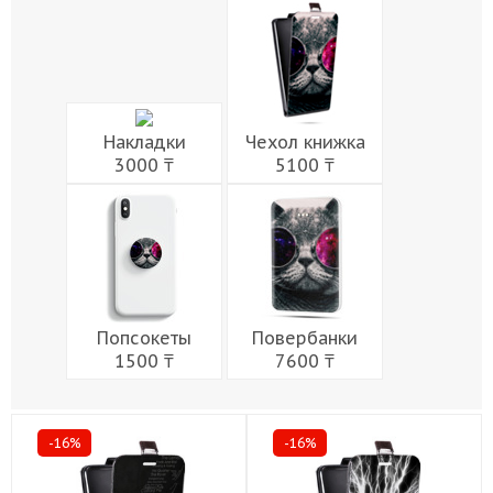
Мужчины
Музыка
Напитки
Еда
Женщины
Праздники
Накладки
Чехол книжка
3000 ₸
5100 ₸
Попсокеты
Повербанки
1500 ₸
7600 ₸
-16%
-16%