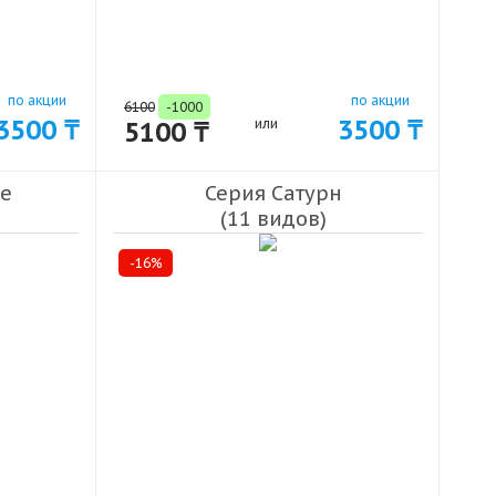
по акции
по акции
6100
-1000
3500 ₸
3500 ₸
5100 ₸
или
ие
Серия Сатурн
(11 видов)
-16%