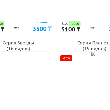
по акции
00
6100
-1000
3500 ₸
 ₸
или
5100 ₸
или
Серия Звезды
Серия Планет
(16 видов)
(19 видов)
-16%