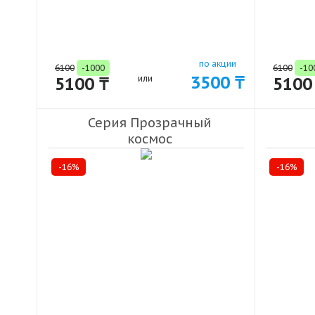
по акции
6100
-1000
6100
-10
3500 ₸
5100 ₸
или
5100
Серия Прозрачный
космос
(32 видов)
-16%
-16%