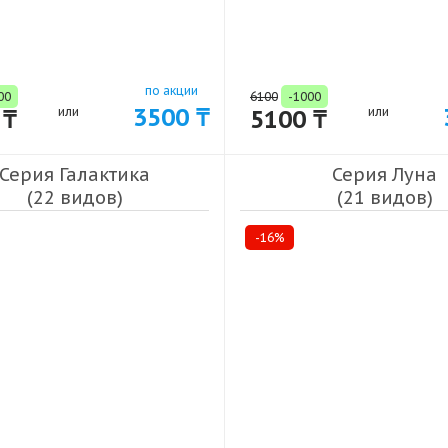
по акции
00
6100
-1000
3500 ₸
 ₸
или
5100 ₸
или
Серия Галактика
Серия Луна
(22 видов)
(21 видов)
-16%