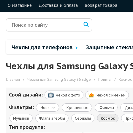
О магазине
Доставка и оплата
Возврат товара
Чехлы для телефонов
Защитные стекл
Чехлы для Samsung Galaxy 
Главная
/
Чехлы для Samsung Galaxy S6 Edge
/
Принты
/
Космос
Свой дизайн:
Чехол c фото
Чехол c именем
Фильтры:
Новинки
Креативные
Фильмы
Диза
Мультики
Флаги и гербы
Сериалы
Космос
При
Тип продукта: