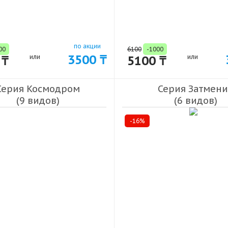
по акции
00
6100
-1000
3500 ₸
 ₸
или
5100 ₸
или
Серия Космодром
Серия Затмен
(9 видов)
(6 видов)
-16%