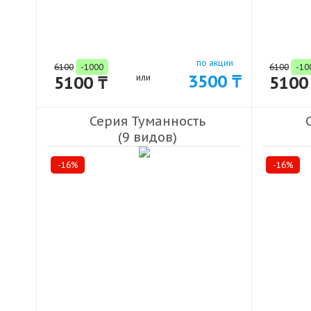
по акции
6100
-1000
6100
-10
3500 ₸
5100 ₸
или
5100
Серия Туманность
(9 видов)
-16%
-16%