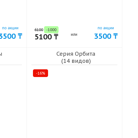
по акции
по акции
6100
-1000
3500 ₸
3500 ₸
5100 ₸
или
ы
Серия Орбита
(14 видов)
-16%