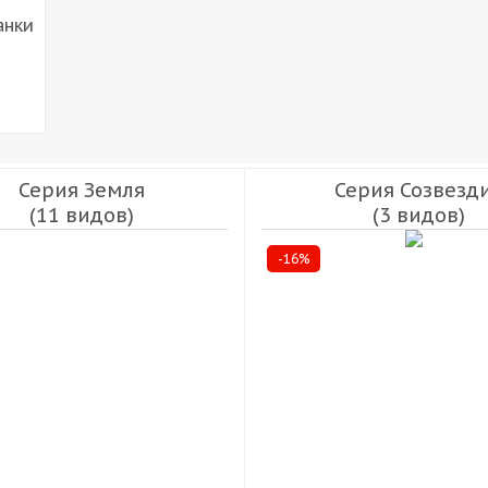
анки
Серия Земля
Серия Созвезд
(11 видов)
(3 видов)
-16%