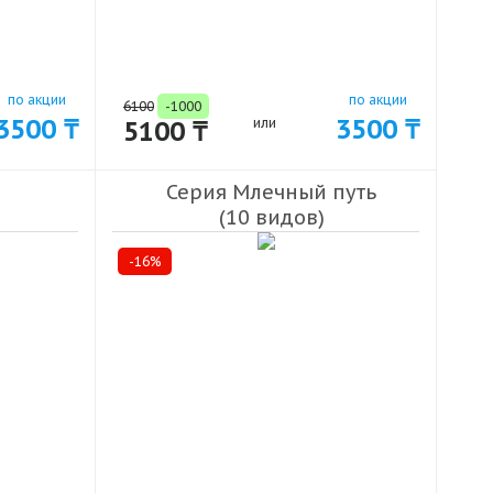
по акции
по акции
6100
-1000
3500 ₸
3500 ₸
5100 ₸
или
Серия Млечный путь
(10 видов)
-16%