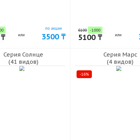
по акции
00
6100
-1000
3500 ₸
 ₸
или
5100 ₸
или
Серия Солнце
Серия Марс
(41 видов)
(4 видов)
-16%