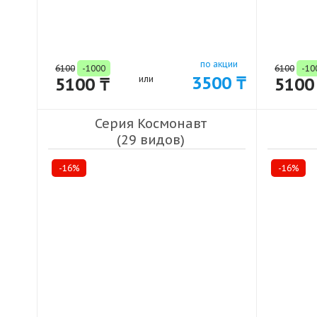
по акции
6100
-1000
6100
-10
3500 ₸
5100 ₸
или
5100
Серия Космонавт
(29 видов)
-16%
-16%