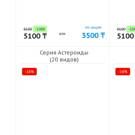
по акции
6100
-1000
6100
-10
3500 ₸
5100 ₸
или
5100
Серия Астероиды
(20 видов)
-16%
-16%