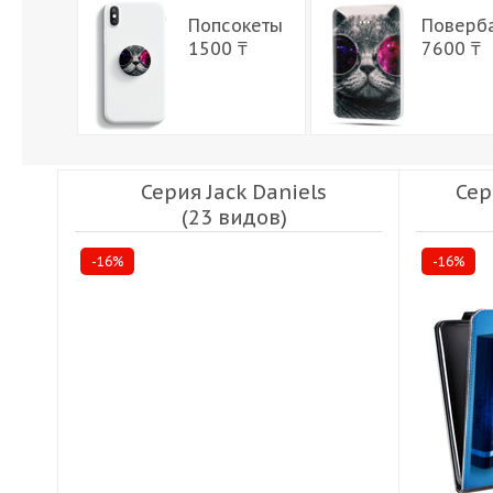
Попсокеты
Поверб
1500 ₸
7600 ₸
Серия Jack Daniels
Сер
(23 видов)
-16%
-16%