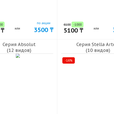
по акции
00
6100
-1000
3500 ₸
 ₸
или
5100 ₸
или
Серия Absolut
Серия Stella Art
(12 видов)
(10 видов)
-16%