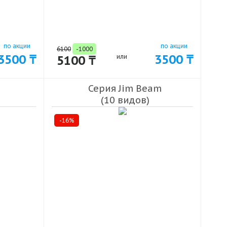
по акции
по акции
6100
-1000
3500 ₸
3500 ₸
5100 ₸
или
Серия Jim Beam
(10 видов)
-16%