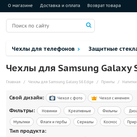
О магазине
Доставка и оплата
Возврат товара
Чехлы для телефонов
Защитные стекл
Чехлы для Samsung Galaxy 
Главная
/
Чехлы для Samsung Galaxy S6 Edge
/
Принты
/
Напитки
Свой дизайн:
Чехол c фото
Чехол c именем
Фильтры:
Новинки
Креативные
Фильмы
Диза
Мультики
Флаги и гербы
Сериалы
Космос
Прир
Тип продукта: