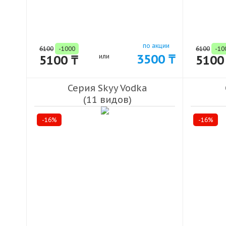
по акции
6100
-1000
6100
-10
3500 ₸
5100 ₸
или
5100
Серия Skyy Vodka
(11 видов)
-16%
-16%