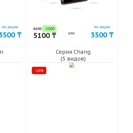
по акции
по акции
6100
-1000
3500 ₸
3500 ₸
5100 ₸
или
n
Серия Chang
(5 видов)
-16%