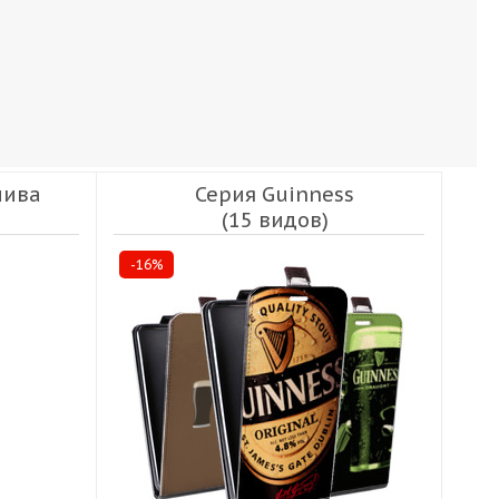
пива
Серия Guinness
(15 видов)
-16%