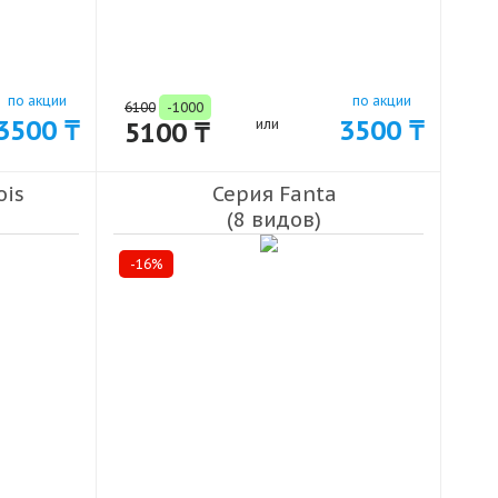
по акции
по акции
6100
-1000
3500 ₸
3500 ₸
5100 ₸
или
ois
Серия Fanta
(8 видов)
-16%