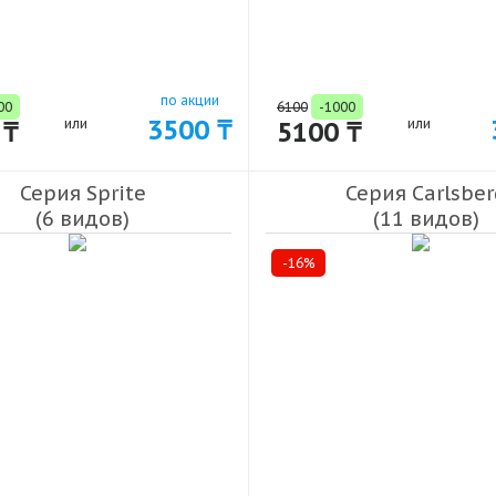
по акции
00
6100
-1000
3500 ₸
 ₸
или
5100 ₸
или
Серия Sprite
Серия Carlsber
(6 видов)
(11 видов)
-16%