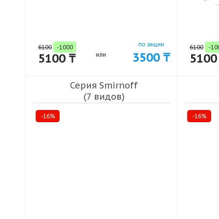
по акции
6100
-1000
6100
-10
3500 ₸
5100 ₸
или
5100
Серия Smirnoff
(7 видов)
-16%
-16%