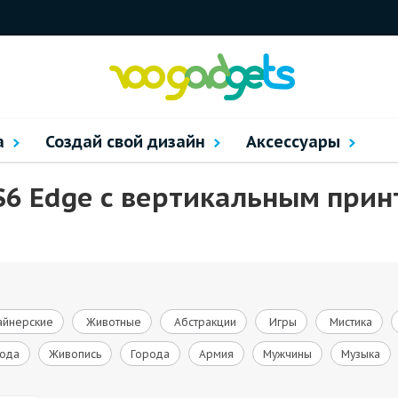
а
Создай свой дизайн
Аксессуары
S6 Edge с вертикальным при
йнерские
Животные
Абстракции
Игры
Мистика
ода
Живопись
Города
Армия
Мужчины
Музыка