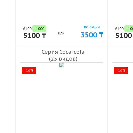
по акции
6100
-1000
6100
-10
3500 ₸
5100 ₸
или
5100
Серия Coca-cola
(25 видов)
-16%
-16%