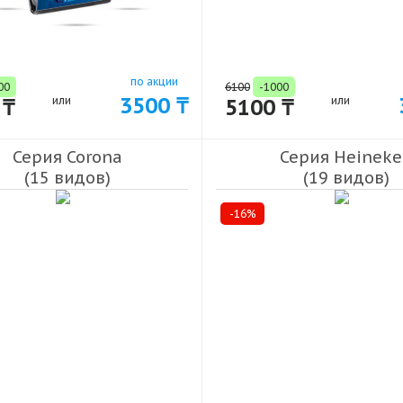
по акции
00
6100
-1000
3500 ₸
 ₸
или
5100 ₸
или
Серия Corona
Серия Heineke
(15 видов)
(19 видов)
-16%