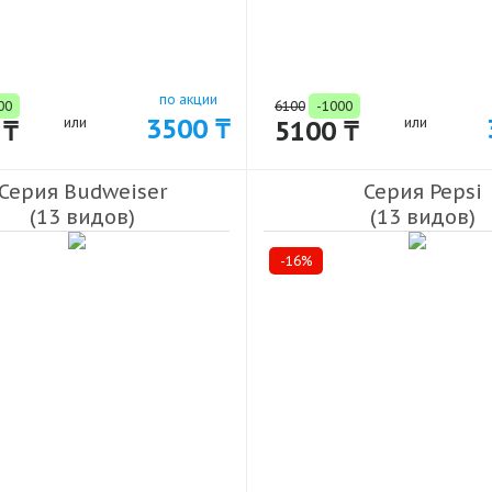
по акции
00
6100
-1000
3500 ₸
 ₸
или
5100 ₸
или
Серия Budweiser
Серия Pepsi
(13 видов)
(13 видов)
-16%