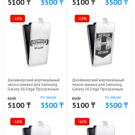
5100 ₸
3500 ₸
5100 ₸
3500 ₸
-16%
-16%
Дизайнерский вертикальный
Дизайнерский вертикальный
чехол-книжка для Samsung
чехол-книжка для Samsung
Galaxy S6 Edge Прозрачные
Galaxy S6 Edge Прозрачные
пауэрлифтинг арт: 41969-
пауэрлифтинг арт: 41969-
по акции
по акции
18331
18330
6100
6100
5100 ₸
3500 ₸
5100 ₸
3500 ₸
-16%
-16%