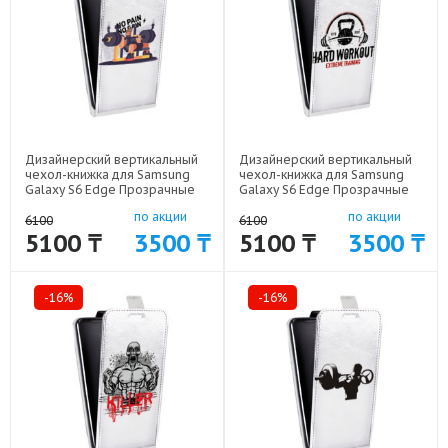
Дизайнерский вертикальный
Дизайнерский вертикальный
чехол-книжка для Samsung
чехол-книжка для Samsung
Galaxy S6 Edge Прозрачные
Galaxy S6 Edge Прозрачные
пауэрлифтинг арт: 41969-
пауэрлифтинг арт: 41969-
по акции
по акции
18329
18328
6100
6100
5100 ₸
3500 ₸
5100 ₸
3500 ₸
-16%
-16%