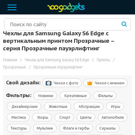
Чехлы для Samsung Galaxy S6 Edge с
вертикальным принтом Прозрачные –
cерия Прозрачные пауэрлифтинг
Главная
/
Чехлы для Samsung Galaxy S6 Edge
/
Принты
/
Прозрачные
/
Прозрачные пауэрлифтинг
Свой дизайн:
Чехол c фото
Чехол c именем
Фильтры:
Новинки
Креативные
Фильмы
Дизайнерские
Животные
Абстракции
Игры
Мистика
Узоры
Спорт
Цветы
Автомобили
Текстуры
Мультики
Флаги и гербы
Сериалы