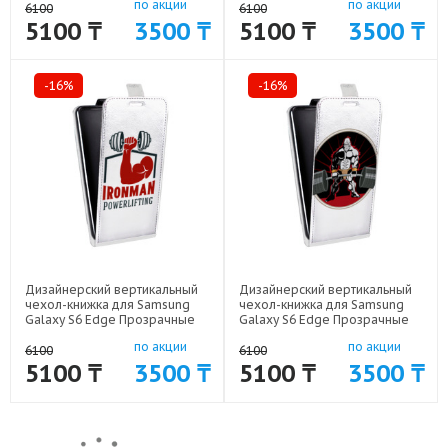
по акции
по акции
18326
18325
6100
6100
5100 ₸
3500 ₸
5100 ₸
3500 ₸
-16%
-16%
Дизайнерский вертикальный
Дизайнерский вертикальный
чехол-книжка для Samsung
чехол-книжка для Samsung
Galaxy S6 Edge Прозрачные
Galaxy S6 Edge Прозрачные
пауэрлифтинг арт: 41969-
пауэрлифтинг арт: 41969-
по акции
по акции
18335
18334
6100
6100
5100 ₸
3500 ₸
5100 ₸
3500 ₸