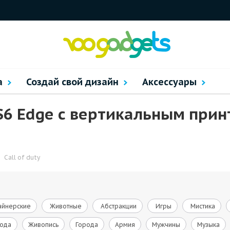
а
Создай свой дизайн
Аксессуары
6 Edge с вертикальным принт
Call of duty
йнерские
Животные
Абстракции
Игры
Мистика
ода
Живопись
Города
Армия
Мужчины
Музыка