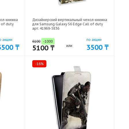
хол-книжка
Дизайнерский вертикальный чехол-книжка
 of duty
для Samsung Galaxy S6 Edge Call of duty
арт: 41969-5836
о акции
по акции
6100
-1000
3500 ₸
3500 ₸
5100 ₸
или
-16%