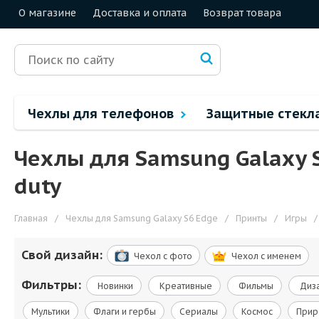
О магазине
Доставка и оплата
Возврат товара
Чехлы для телефонов
Защитные стекл
Чехлы для Samsung Galaxy S
duty
Главная
/
Чехлы для Samsung Galaxy S6 Edge
/
Принты
/
Игры
/
Свой дизайн:
Чехол c фото
Чехол c именем
Фильтры:
Новинки
Креативные
Фильмы
Диза
Мультики
Флаги и гербы
Сериалы
Космос
Прир