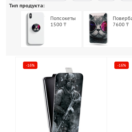
Тип продукта:
Попсокеты
Поверб
1500 ₸
7600 ₸
-16%
-16%