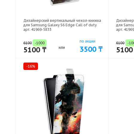
Дизайнерский вертикальный чехол-книжка
Дизайнер
для Samsung Galaxy S6 Edge Call of duty
для Samsu
арт: 41969-5833
арт: 4196
по акции
6100
-1000
6100
-10
3500 ₸
5100 ₸
или
5100
-16%