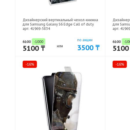
Дизайнерский вертикальный чехол-книжка
Дизайнер
для Samsung Galaxy S6 Edge Call of duty
для Samsu
арт: 41969-5834
арт: 4196
по акции
6100
-1000
6100
-10
3500 ₸
5100 ₸
или
5100
-16%
-16%