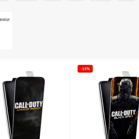
анки
-16%