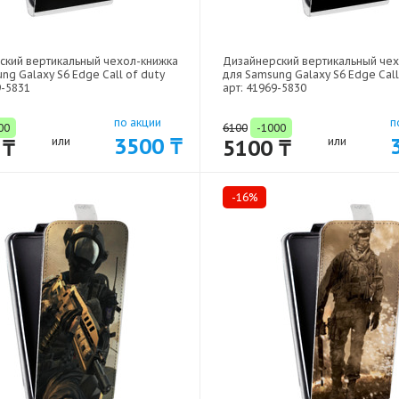
ский вертикальный чехол-книжка
Дизайнерский вертикальный че
ng Galaxy S6 Edge Call of duty
для Samsung Galaxy S6 Edge Call
9-5831
арт: 41969-5830
по акции
п
00
6100
-1000
3500 ₸
 ₸
или
5100 ₸
или
-16%