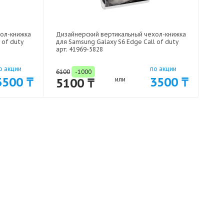
хол-книжка
Дизайнерский вертикальный чехол-книжка
 of duty
для Samsung Galaxy S6 Edge Call of duty
арт: 41969-5828
о акции
по акции
6100
-1000
3500 ₸
3500 ₸
5100 ₸
или