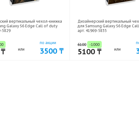
ский вертикальный чехол-книжка
Дизайнерский вертикальный че
ng Galaxy S6 Edge Call of duty
для Samsung Galaxy S6 Edge Call
9-5829
арт: 41969-5835
по акции
п
00
6100
-1000
3500 ₸
 ₸
или
5100 ₸
или