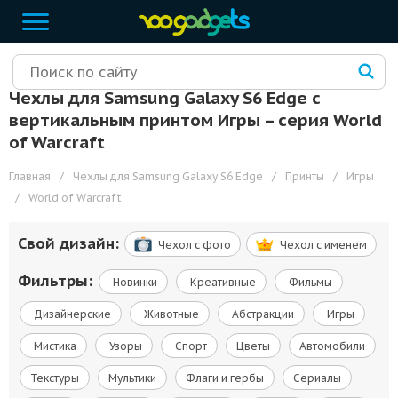
Чехлы для Samsung Galaxy S6 Edge с
вертикальным принтом Игры – cерия World
of Warcraft
Главная
/
Чехлы для Samsung Galaxy S6 Edge
/
Принты
/
Игры
/
World of Warcraft
Свой дизайн:
Чехол c фото
Чехол c именем
Фильтры:
Новинки
Креативные
Фильмы
Дизайнерские
Животные
Абстракции
Игры
Мистика
Узоры
Спорт
Цветы
Автомобили
Текстуры
Мультики
Флаги и гербы
Сериалы