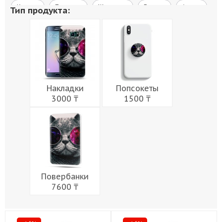
Космос
Природа
Живопись
Города
Армия
Тип продукта:
Мужчины
Музыка
Напитки
Еда
Женщины
Праздники
Накладки
Попсокеты
3000 ₸
1500 ₸
Повербанки
7600 ₸