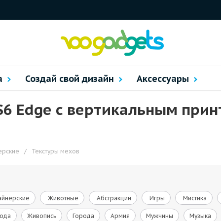
а
Создай свой дизайн
Аксессуары
S6 Edge с вертикальным прин
ерские
/
Текстуры мехов
йнерские
Животные
Абстракции
Игры
Мистика
ода
Живопись
Города
Армия
Мужчины
Музыка