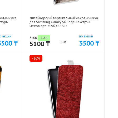
хол-книжка
Дизайнерский вертикальный чехол-книжка
стуры
для Samsung Galaxy S6 Edge Текстуры
мехов арт: 41969-18687
о акции
по акции
6100
-1000
3500 ₸
3500 ₸
5100 ₸
или
-16%