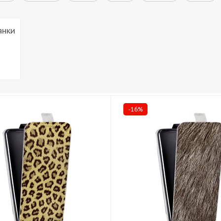
анки
-16%