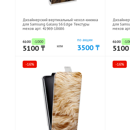
Дизайнерский вертикальный чехол-книжка
Дизайнер
для Samsung Galaxy S6 Edge Текстуры
для Samsu
мехов арт: 41969-18686
мехов арт
по акции
6100
-1000
6100
-10
3500 ₸
5100 ₸
или
5100
-16%
-16%