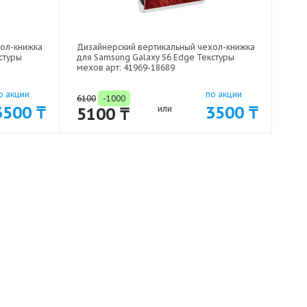
хол-книжка
Дизайнерский вертикальный чехол-книжка
стуры
для Samsung Galaxy S6 Edge Текстуры
мехов арт: 41969-18689
о акции
по акции
6100
-1000
3500 ₸
3500 ₸
5100 ₸
или