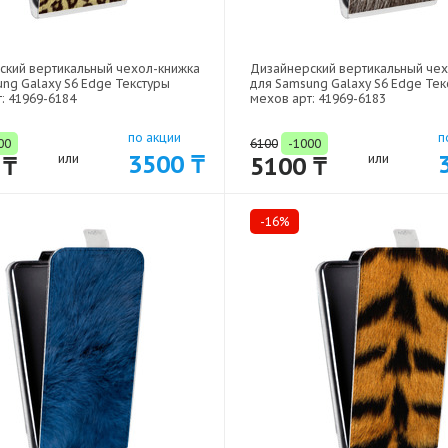
ский вертикальный чехол-книжка
Дизайнерский вертикальный че
ng Galaxy S6 Edge Текстуры
для Samsung Galaxy S6 Edge Тек
: 41969-6184
мехов арт: 41969-6183
по акции
п
00
6100
-1000
3500 ₸
 ₸
или
5100 ₸
или
-16%