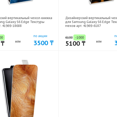
ский вертикальный чехол-книжка
Дизайнерский вертикальный че
ng Galaxy S6 Edge Текстуры
для Samsung Galaxy S6 Edge Тек
: 41969-18688
мехов арт: 41969-6187
по акции
п
00
6100
-1000
3500 ₸
 ₸
или
5100 ₸
или