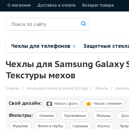
О магазине
Доставка и оплата
Возврат товара
Чехлы для телефонов
Защитные стекл
Чехлы для Samsung Galaxy 
Текстуры мехов
Главная
/
Чехлы для Samsung Galaxy S6 Edge
/
Принты
/
Дизайн
Свой дизайн:
Чехол c фото
Чехол c именем
Фильтры:
Новинки
Креативные
Фильмы
Диза
Мультики
Флаги и гербы
Сериалы
Космос
Прир