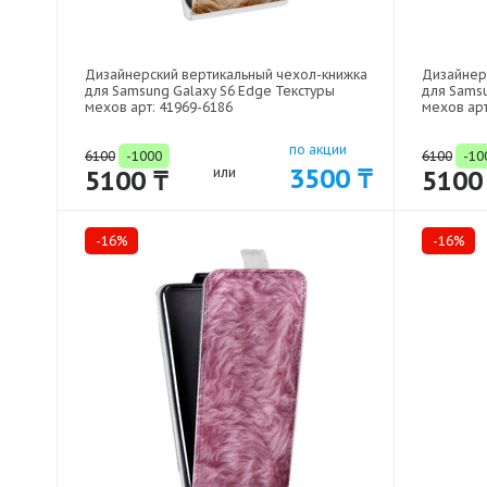
Дизайнерский вертикальный чехол-книжка
Дизайнер
для Samsung Galaxy S6 Edge Текстуры
для Samsu
мехов арт: 41969-6186
мехов арт
по акции
6100
-1000
6100
-10
3500 ₸
5100 ₸
или
5100
-16%
-16%