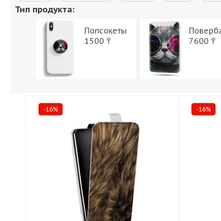
Тип продукта:
Попсокеты
Поверб
1500 ₸
7600 ₸
-16%
-16%