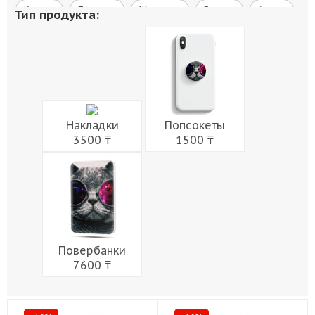
Космос
Природа
Живопись
Города
Армия
Тип продукта:
Мужчины
Музыка
Напитки
Еда
Женщины
Праздники
Накладки
Попсокеты
3500 ₸
1500 ₸
Повербанки
7600 ₸