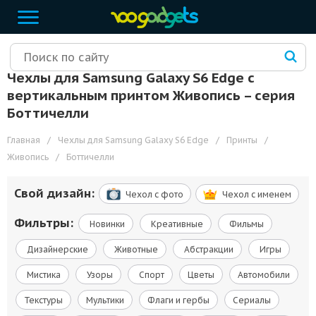
Чехлы для Samsung Galaxy S6 Edge с
вертикальным принтом Живопись – cерия
Боттичелли
Главная
/
Чехлы для Samsung Galaxy S6 Edge
/
Принты
/
Живопись
/
Боттичелли
Свой дизайн:
Чехол c фото
Чехол c именем
Фильтры:
Новинки
Креативные
Фильмы
Дизайнерские
Животные
Абстракции
Игры
Мистика
Узоры
Спорт
Цветы
Автомобили
Текстуры
Мультики
Флаги и гербы
Сериалы