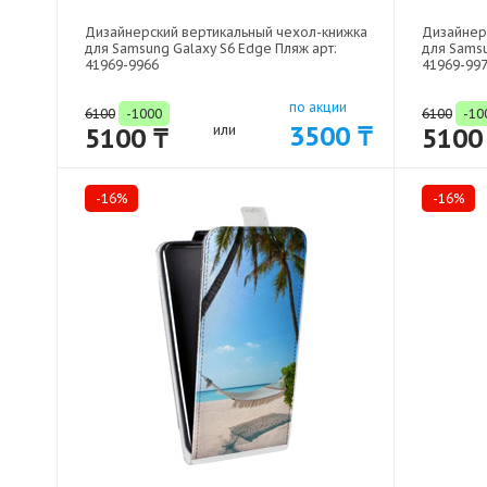
Дизайнерский вертикальный чехол-книжка
Дизайнер
для Samsung Galaxy S6 Edge Пляж арт:
для Samsu
41969-9966
41969-99
по акции
6100
-1000
6100
-10
3500 ₸
5100 ₸
или
5100
-16%
-16%