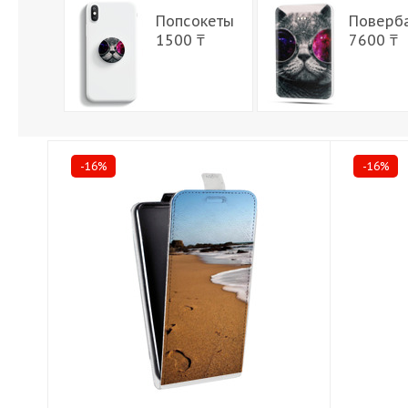
Попсокеты
Поверб
1500 ₸
7600 ₸
-16%
-16%