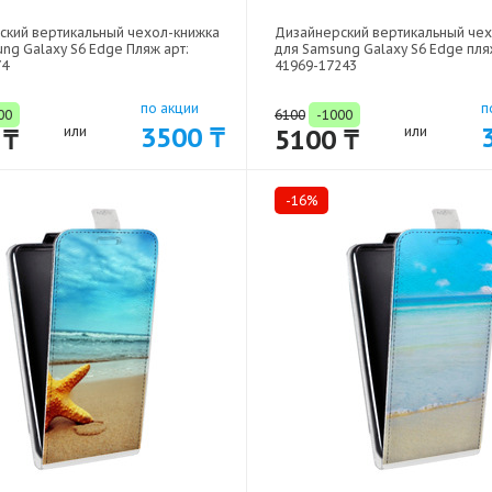
ский вертикальный чехол-книжка
Дизайнерский вертикальный че
ng Galaxy S6 Edge Пляж арт:
для Samsung Galaxy S6 Edge пля
74
41969-17243
по акции
п
00
6100
-1000
3500 ₸
 ₸
или
5100 ₸
или
-16%