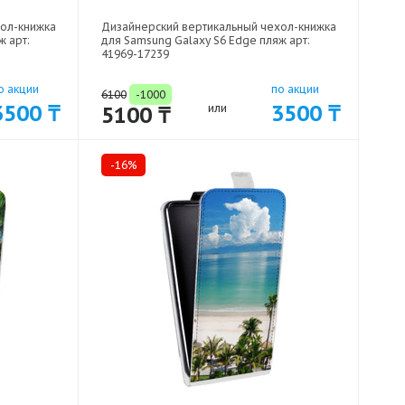
хол-книжка
Дизайнерский вертикальный чехол-книжка
ж арт:
для Samsung Galaxy S6 Edge пляж арт:
41969-17239
о акции
по акции
6100
-1000
3500 ₸
3500 ₸
5100 ₸
или
-16%