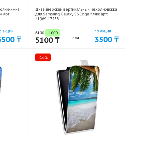
хол-книжка
Дизайнерский вертикальный чехол-книжка
ж арт:
для Samsung Galaxy S6 Edge пляж арт:
41969-17238
о акции
по акции
6100
-1000
3500 ₸
3500 ₸
5100 ₸
или
-16%