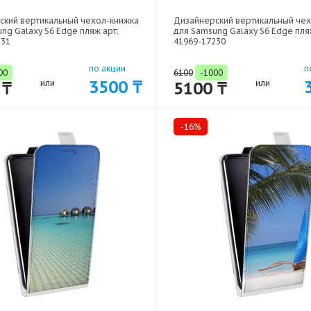
ский вертикальный чехол-книжка
Дизайнерский вертикальный че
ng Galaxy S6 Edge пляж арт:
для Samsung Galaxy S6 Edge пля
231
41969-17230
по акции
п
00
6100
-1000
3500 ₸
 ₸
или
5100 ₸
или
-16%