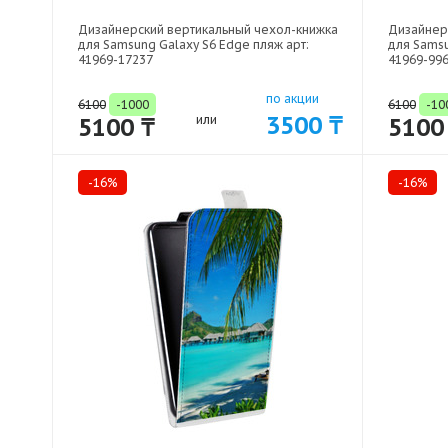
Дизайнерский вертикальный чехол-книжка
Дизайнер
для Samsung Galaxy S6 Edge пляж арт:
для Samsu
41969-17237
41969-99
по акции
6100
-1000
6100
-10
3500 ₸
5100 ₸
или
5100
-16%
-16%