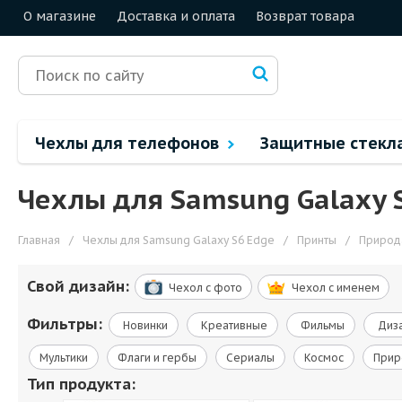
О магазине
Доставка и оплата
Возврат товара
Чехлы для телефонов
Защитные стекл
Чехлы для Samsung Galaxy 
Главная
/
Чехлы для Samsung Galaxy S6 Edge
/
Принты
/
Природ
Свой дизайн:
Чехол c фото
Чехол c именем
Фильтры:
Новинки
Креативные
Фильмы
Диза
Мультики
Флаги и гербы
Сериалы
Космос
Прир
Тип продукта: