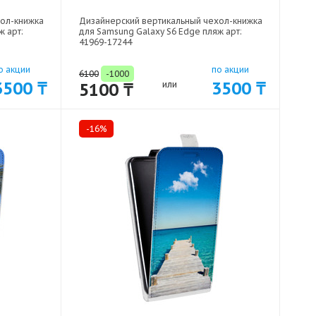
хол-книжка
Дизайнерский вертикальный чехол-книжка
ж арт:
для Samsung Galaxy S6 Edge пляж арт:
41969-17244
о акции
по акции
6100
-1000
3500 ₸
3500 ₸
5100 ₸
или
-16%