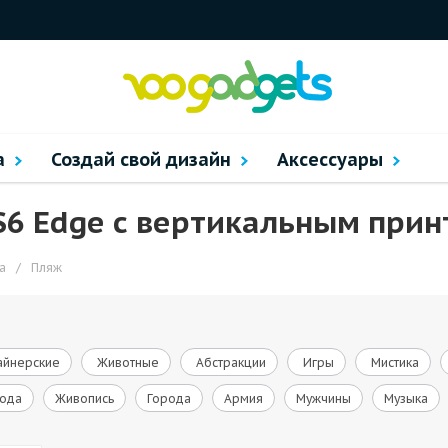
а
Создай свой дизайн
Аксессуары
S6 Edge с вертикальным при
а
/
Пляж
йнерские
Животные
Абстракции
Игры
Мистика
ода
Живопись
Города
Армия
Мужчины
Музыка