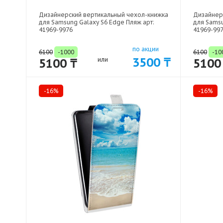
Дизайнерский вертикальный чехол-книжка
Дизайнер
для Samsung Galaxy S6 Edge Пляж арт:
для Samsu
41969-9976
41969-99
по акции
6100
-1000
6100
-10
3500 ₸
5100 ₸
или
5100
-16%
-16%