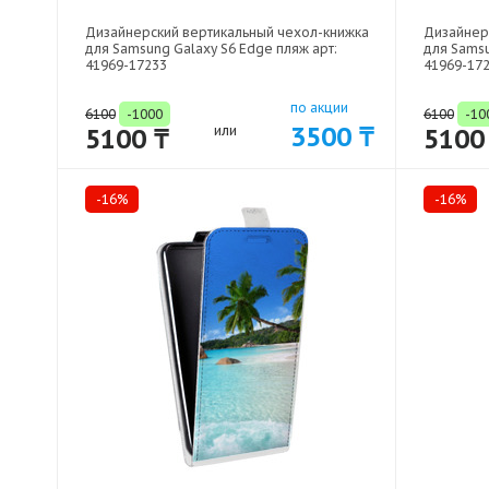
Дизайнерский вертикальный чехол-книжка
Дизайнер
для Samsung Galaxy S6 Edge пляж арт:
для Samsu
41969-17233
41969-17
по акции
6100
-1000
6100
-10
3500 ₸
5100 ₸
или
5100
-16%
-16%