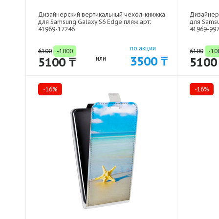
Дизайнерский вертикальный чехол-книжка
Дизайнер
для Samsung Galaxy S6 Edge пляж арт:
для Samsu
41969-17246
41969-99
по акции
6100
-1000
6100
-10
3500 ₸
5100 ₸
или
5100
-16%
-16%