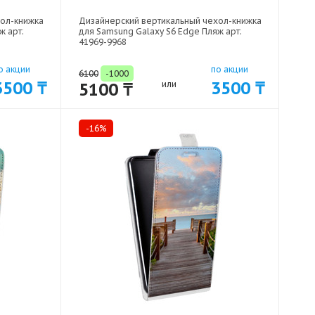
хол-книжка
Дизайнерский вертикальный чехол-книжка
ж арт:
для Samsung Galaxy S6 Edge Пляж арт:
41969-9968
о акции
по акции
6100
-1000
3500 ₸
3500 ₸
5100 ₸
или
-16%