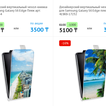
ский вертикальный чехол-книжка
Дизайнерский вертикальный че
ng Galaxy S6 Edge Пляж арт:
для Samsung Galaxy S6 Edge пля
64
41969-17232
по акции
п
00
6100
-1000
3500 ₸
 ₸
или
5100 ₸
или
-16%