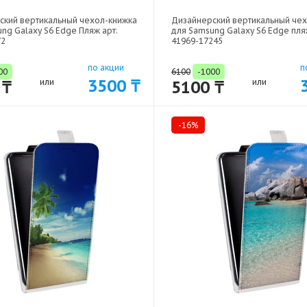
ский вертикальный чехол-книжка
Дизайнерский вертикальный че
ng Galaxy S6 Edge Пляж арт:
для Samsung Galaxy S6 Edge пля
72
41969-17245
по акции
п
00
6100
-1000
3500 ₸
 ₸
или
5100 ₸
или
-16%