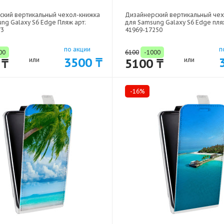
ский вертикальный чехол-книжка
Дизайнерский вертикальный че
ng Galaxy S6 Edge Пляж арт:
для Samsung Galaxy S6 Edge пля
73
41969-17250
по акции
п
00
6100
-1000
3500 ₸
 ₸
или
5100 ₸
или
-16%