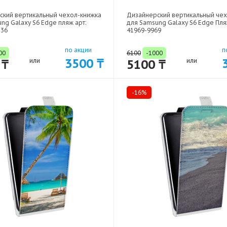
ский вертикальный чехол-книжка
Дизайнерский вертикальный че
ng Galaxy S6 Edge пляж арт:
для Samsung Galaxy S6 Edge Пля
236
41969-9969
по акции
п
00
6100
-1000
3500 ₸
 ₸
или
5100 ₸
или
-16%