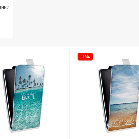
анки
-16%