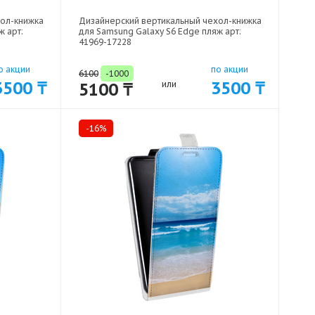
хол-книжка
Дизайнерский вертикальный чехол-книжка
ж арт:
для Samsung Galaxy S6 Edge пляж арт:
41969-17228
о акции
по акции
6100
-1000
3500 ₸
3500 ₸
5100 ₸
или
-16%