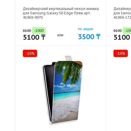
Дизайнерский вертикальный чехол-книжка
Дизайнер
для Samsung Galaxy S6 Edge Пляж арт:
для Samsu
41969-9970
41969-17
по акции
6100
-1000
6100
-10
3500 ₸
5100 ₸
или
5100
-16%
-16%