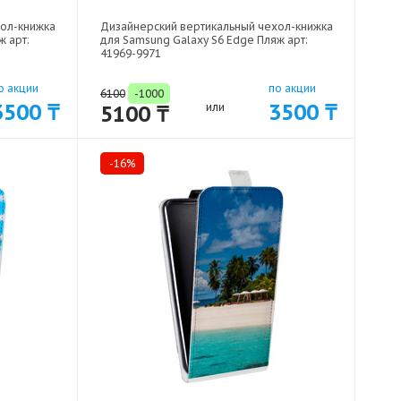
хол-книжка
Дизайнерский вертикальный чехол-книжка
ж арт:
для Samsung Galaxy S6 Edge Пляж арт:
41969-9971
о акции
по акции
6100
-1000
3500 ₸
3500 ₸
5100 ₸
или
-16%