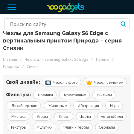
Чехлы для Samsung Galaxy S6 Edge с
вертикальным принтом Природа – cерия
Стихии
Главная
/
Чехлы для Samsung Galaxy S6 Edge
/
Принты
/
Природа
/
Стихии
Свой дизайн:
Чехол c фото
Чехол c именем
Фильтры:
Новинки
Креативные
Фильмы
Дизайнерские
Животные
Абстракции
Игры
Мистика
Узоры
Спорт
Цветы
Автомобили
Текстуры
Мультики
Флаги и гербы
Сериалы