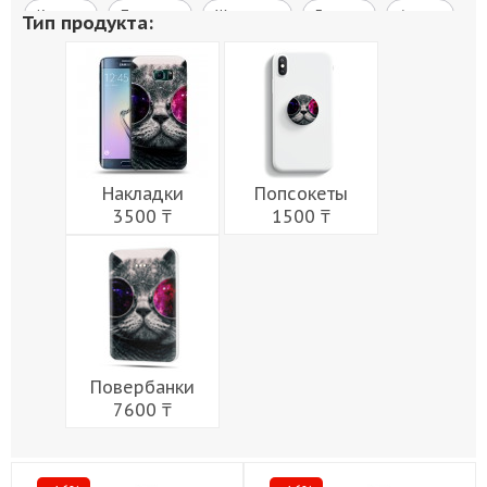
Космос
Природа
Живопись
Города
Армия
Тип продукта:
Мужчины
Музыка
Напитки
Еда
Женщины
Праздники
Накладки
Попсокеты
3500 ₸
1500 ₸
Повербанки
7600 ₸