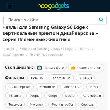
Чехлы для Samsung Galaxy S6 Edge с
вертикальным принтом Дизайнерские –
cерия Племенные животные
Главная
/
Чехлы для Samsung Galaxy S6 Edge
/
Принты
/
Дизайнерские
/
Племенные животные
Свой дизайн:
Чехол c фото
Чехол c именем
Фильтры:
Новинки
Креативные
Фильмы
Дизайнерские
Животные
Абстракции
Игры
Мистика
Узоры
Спорт
Цветы
Автомобили
Текстуры
Мультики
Флаги и гербы
Сериалы